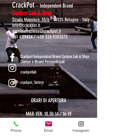
CrackPot
-
Independent Brand
Custom Lab & Shop
Strada Maggiore, 35/b
- 40125 Bologna - Italy
info@crackpot.it
amministrazione@crackpot.it
051 4119434
/
+39 328 9383875
S
Crackpot Independent Brand Custom Lab & Shop
Stampe e Ricami Personalizzati
crackpotlab
crackpot_factory
ORARI DI APERTURA
MAR-VEN: 10.30-14 / 16-19
SAB: 11-13.30 / 15.30-19
DOM-LUN: chiuso
Phone
Email
Instagram