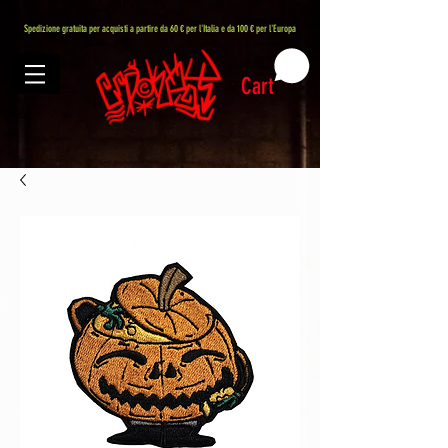
407576113488082
Spedizione gratuita per acquisti a partire da 60 € per l'Italia e da 100 € per l'Europa
Cart