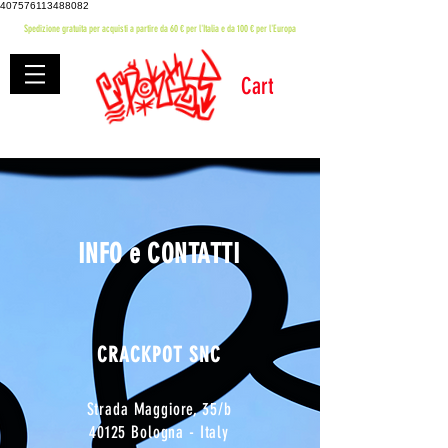
407576113488082
Spedizione gratuita per acquisti a partire da 60 € per l'Italia e da 100 € per l'Europa
Cart
INFO e CONTATTI
CRACKPOT SNC
Strada Maggiore, 35/b
40125 Bologna - Italy