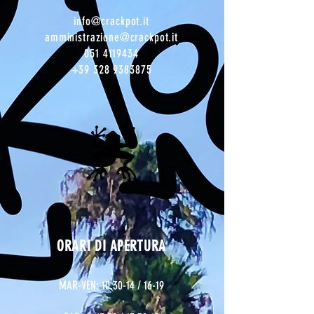
info@crackpot.it
amministrazione@crackpot.it
051 4119434
+39 328 9383875
ORARI DI APERTURA
MAR-VEN: 10.30-14 / 16-19