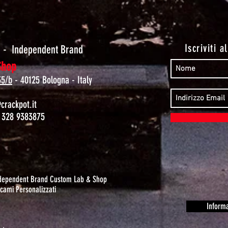
t
Iscriviti a
-
Independent Brand
Shop
35/b
- 40125 Bologna - Italy
rackpot.it
 328 9383875
ndependent Brand Custom Lab & Shop
cami Personalizzati
Informa