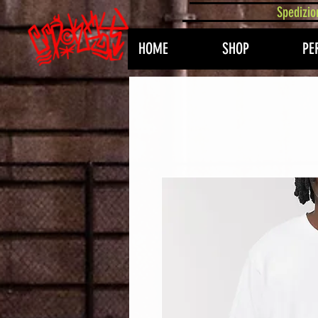
407576113488082
Spedizio
HOME
SHOP
PE