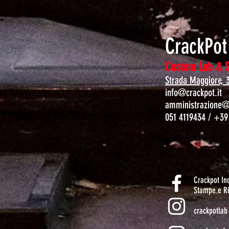
CrackPo
Custom Lab & 
Strada Maggiore, 
info@crackpot.it
amministrazione@c
051 4119434 / +39
S
Crackpot I
Stampe e Ri
crackpotlab