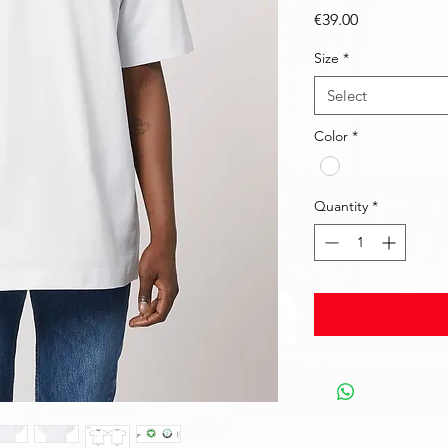
Price
€39.00
Size
*
Select
Color
*
Quantity
*