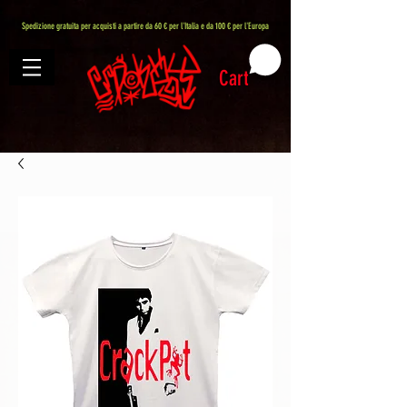
407576113488082
Spedizione gratuita per acquisti a partire da 60 € per l'Italia e da 100 € per l'Europa
Cart