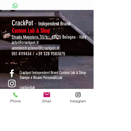
CrackPot
-
Independent Brand
Custom Lab & Shop
Strada Maggiore, 35/b
- 40125 Bologna - Italy
info@crackpot.it
amministrazione@crackpot.it
051 4119434
/
+39 328 9383875
S
Crackpot Independent Brand Custom Lab & Shop
Stampe e Ricami Personalizzati
crackpotlab
crackpot_factory
Phone
Email
Instagram
ORARI DI APERTURA
MAR-VEN: 10.30-14 / 16-19