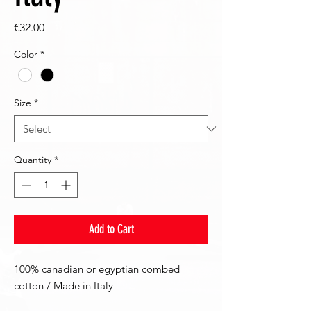
Price
€32.00
Color
*
Size
*
Quantity
*
Add to Cart
100% canadian or egyptian combed
cotton / Made in Italy