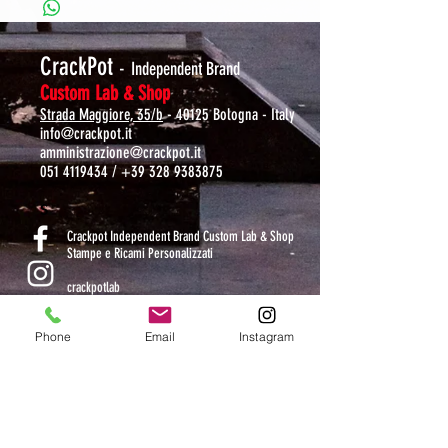
CrackPot
-
Independent Brand
Custom Lab & Shop
Strada Maggiore, 35/b
- 40125 Bologna - Italy
info@crackpot.it
amministrazione@crackpot.it
051 4119434
/
+39 328 9383875
S
Crackpot Independent Brand Custom Lab & Shop
Stampe e Ricami Personalizzati
crackpotlab
crackpot_factory
Phone
Email
Instagram
ORARI DI APERTURA
MAR-VEN: 10.30-14 / 16-19
SAB: 11-13.30 / 15.30-19