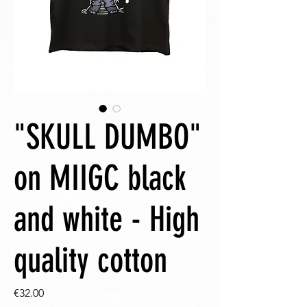
"SKULL DUMBO"
on MIIGC black
and white - High
quality cotton
Price
€32.00