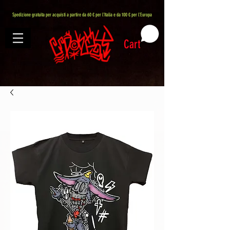
407576113488082
Spedizione gratuita per acquisti a partire da 60 € per l'Italia e da 100 € per l'Europa
Cart