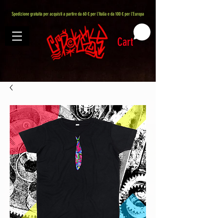
407576113488082
Spedizione gratuita per acquisti a partire da 60 € per l'Italia e da 100 € per l'Europa
Cart