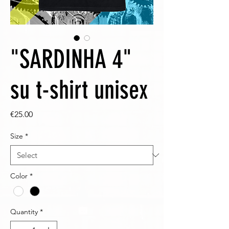
"SARDINHA 4"
su t-shirt unisex
Price
€25.00
Size
*
Color
*
Quantity
*