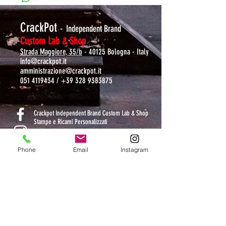
CrackPot
-
Independent Brand
Custom Lab & Shop
Strada Maggiore, 35/b
- 40125 Bologna - Italy
info@crackpot.it
amministrazione@crackpot.it
051 4119434
/
+39 328 9383875
S
Crackpot Independent Brand Custom Lab & Shop
Stampe e Ricami Personalizzati
crackpotlab
Phone
Email
Instagram
crackpot_factory
ORARI DI APERTURA
MAR-VEN: 10.30-14 / 16-19
SAB: 11-13.30 / 15.30-19