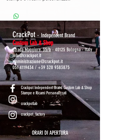
CrackPot
-
Independent Brand
Custom Lab & Shop
Strada Maggiore, 35/b
- 40125 Bologna - Italy
info@crackpot.it
amministrazione@crackpot.it
051 4119434
/
+39 328 9383875
S
Crackpot Independent Brand Custom Lab & Shop
Stampe e Ricami Personalizzati
crackpotlab
crackpot_factory
ORARI DI APERTURA