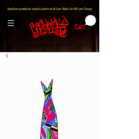
407576113488082
Spedizione gratuita per acquisti a partire da 60 € per l'Italia e da 100 € per l'Europa
Cart