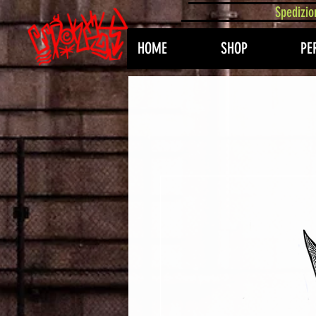
407576113488082
Spedizio
HOME
SHOP
PE