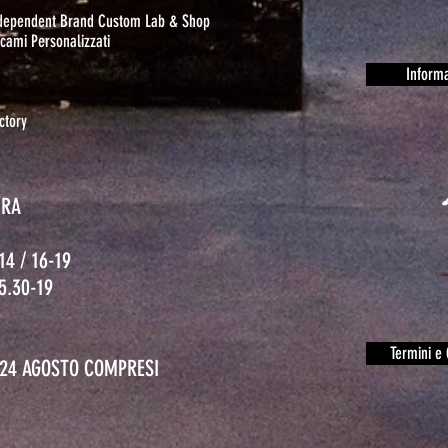
ndependent Brand Custom Lab & Shop
cami Personalizzati
Informa
ctory
URA
14 / 16-19
15.30-19
o
Termini e 
L 24 AGOSTO COMPRESI