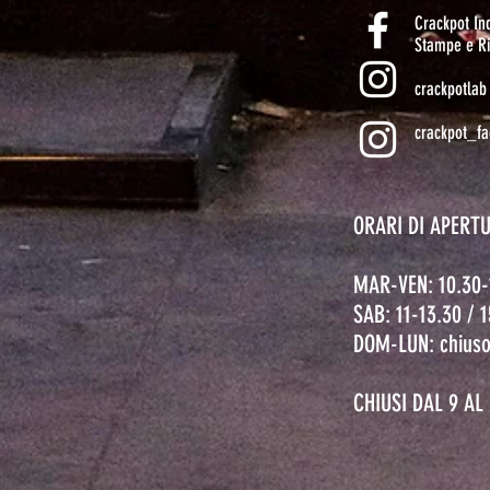
Crackpot I
Stampe e Ri
crackpotlab
crackpot_fa
ORARI DI APERT
MAR-VEN: 10.30-
SAB: 11-13.30 / 
DOM-LUN: chius
CHIUSI DAL 9 A