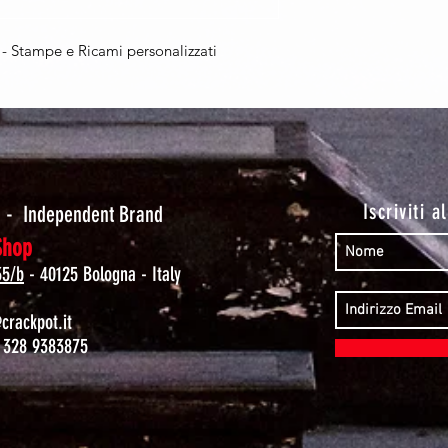
Stampe e Ricami personalizzati
t
Iscriviti a
-
Independent Brand
Shop
35/b
- 40125 Bologna - Italy
rackpot.it
 328 9383875