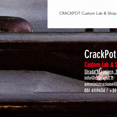
CRACKPOT Custom Lab & Shop - 
CrackPo
Custom Lab & 
Strada Maggiore, 
info@crackpot.it
amministrazione@c
051 4119434 / +39
S