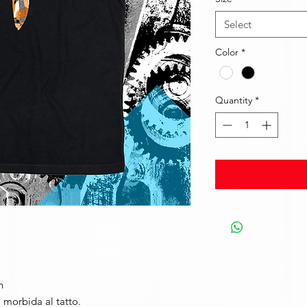
Select
Color
*
Quantity
*
h
, morbida al tatto.