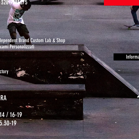
 328 9383875
ndependent Brand Custom Lab & Shop
cami Personalizzati
Informa
ctory
URA
14 / 16-19
15.30-19
o