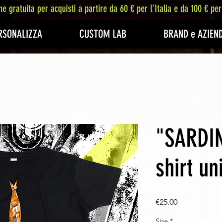
ne gratuita per acquisti a partire da 60 € per l'Italia e da 100 € per
RSONALIZZA
CUSTOM LAB
BRAND e AZIEN
"SARDIN
shirt un
Price
€25.00
Size
*