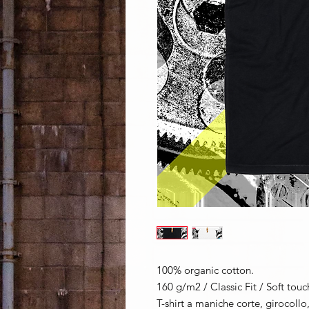
100% organic cotton.
160 g/m2 / Classic Fit / Soft touc
T-shirt a maniche corte, girocollo