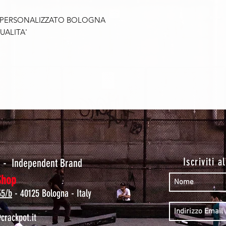
 PERSONALIZZATO BOLOGNA
UALITA'
t
Iscriviti a
-
Independent Brand
Shop
35/b
- 40125 Bologna - Italy
rackpot.it