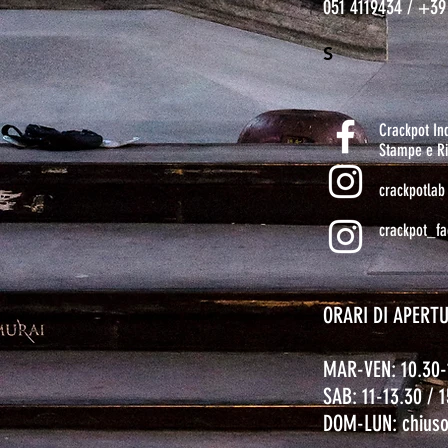
051 4119434 / +39
S
Crackpot I
Stampe e Ri
crackpotlab
crackpot_fa
ORARI DI APERT
MAR-VEN: 10.30-
SAB: 11-13.30 / 
DOM-LUN: chius