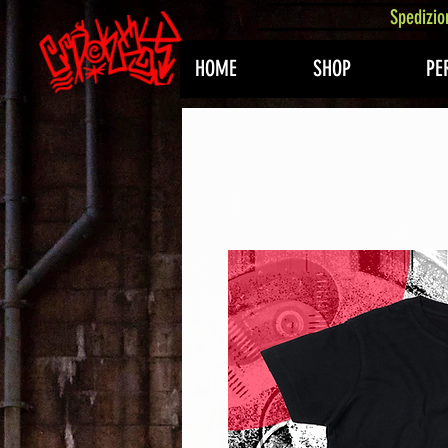
407576113488082
Spedizio
HOME
SHOP
PE