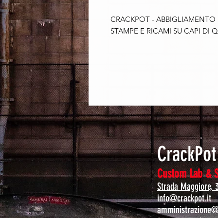
CRACKPOT - ABBIGLIAMENTO
STAMPE E RICAMI SU CAPI DI Q
CrackPo
Custom Lab & 
Strada Maggiore, 
info@crackpot.it
amministrazione@c