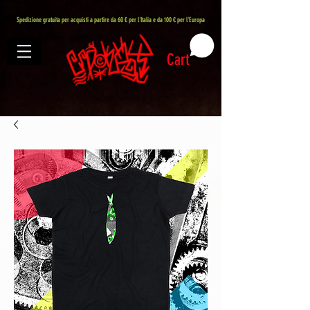
407576113488082
Spedizione gratuita per acquisti a partire da 60 € per l'Italia e da 100 € per l'Europa
Cart