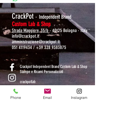
CrackPot
-
Independent Brand
Custom Lab & Shop
Strada Maggiore, 35/b
- 40125 Bologna - Italy
info@crackpot.it
amministrazione@crackpot.it
051 4119434
/
+39 328 9383875
S
Crackpot Independent Brand Custom Lab & Shop
Stampe e Ricami Personalizzati
crackpotlab
crackpot_factory
Phone
Email
Instagram
ORARI DI APERTURA
MAR-VEN: 10.30-14 / 16-19
SAB: 11-13.30 / 15.30-19