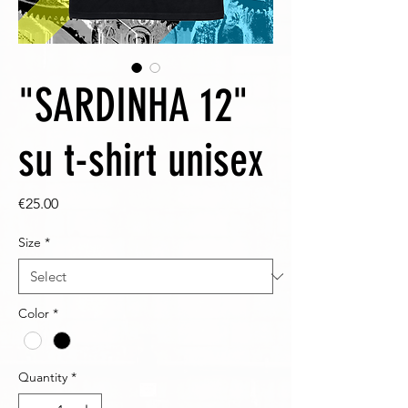
"SARDINHA 12"
su t-shirt unisex
Price
€25.00
Size
*
Color
*
Quantity
*