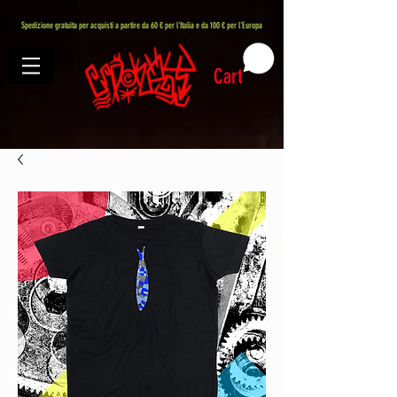
407576113488082
Spedizione gratuita per acquisti a partire da 60 € per l'Italia e da 100 € per l'Europa
Cart