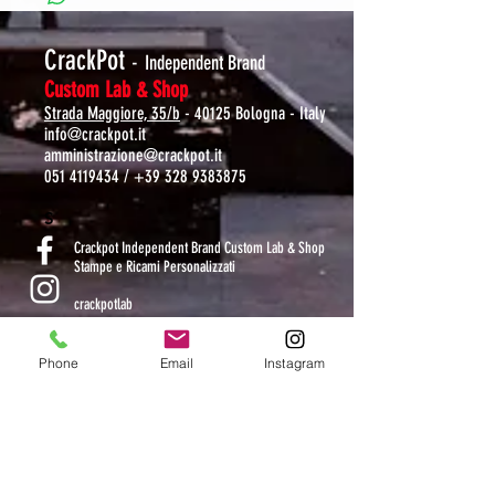
CrackPot
-
Independent Brand
Custom Lab & Shop
Strada Maggiore, 35/b
- 40125 Bologna - Italy
info@crackpot.it
amministrazione@crackpot.it
051 4119434
/
+39 328 9383875
S
Crackpot Independent Brand Custom Lab & Shop
Stampe e Ricami Personalizzati
crackpotlab
crackpot_factory
Phone
Email
Instagram
ORARI DI APERTURA
MAR-VEN: 10.30-14 / 16-19
SAB: 11-13.30 / 15.30-19