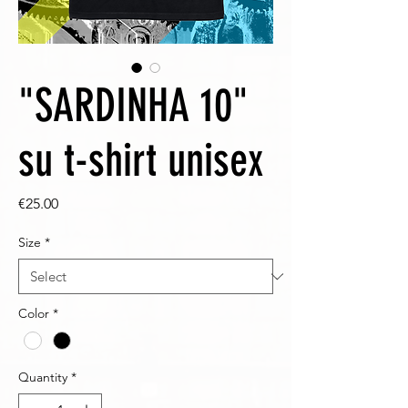
"SARDINHA 10"
su t-shirt unisex
Price
€25.00
Size
*
Color
*
Quantity
*