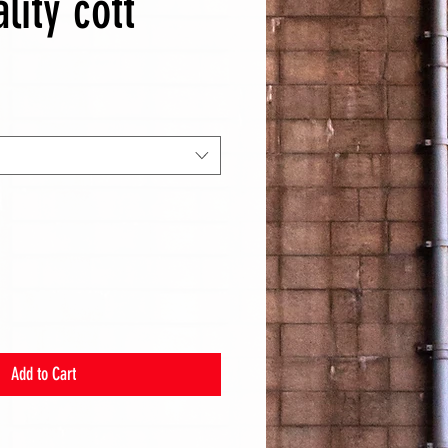
lity cott
Add to Cart