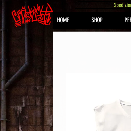
407576113488082
Spedizio
HOME
SHOP
PE