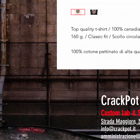
Top quality t-shirt / 100% canadi
160 g. / Classic fit / Scollo circo
100% cotone pettinato di alta qua
CrackPo
Custom Lab & 
Strada Maggiore, 
info@crackpot.it
amministrazione@c