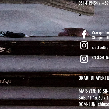
051 4119434 / +39
S
Crackpot I
Stampe e Ri
crackpotlab
crackpot_fa
ORARI DI APERT
MAR-VEN: 10.30-
SAB: 11-13.30 / 
DOM-LUN: chius