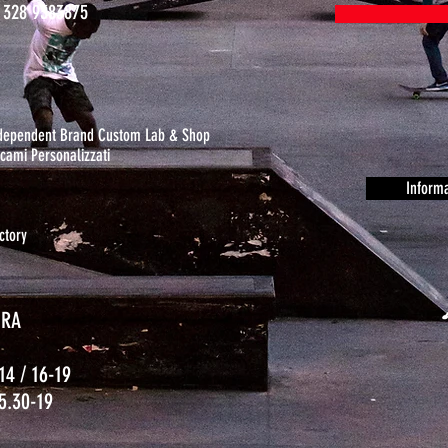
 328 9383875
ndependent Brand Custom Lab & Shop
cami Personalizzati
Informa
ctory
URA
14 / 16-19
15.30-19
o