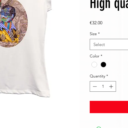
High qua
Price
€32.00
Size
*
Select
Color
*
Quantity
*