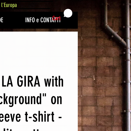
 l'Europa
Cart
DE
INFO e CONTATTI
LA GIRA with
ckground" on
eeve t-shirt -