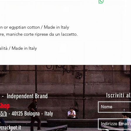
an or egyptian cotton / Made in Italy
lare, maniche corte riprese da un laccetto.
lità / Made in Italy
t
Iscriviti a
-
Independent Brand
Shop
35/b
- 40125 Bologna - Italy
rackpot.it