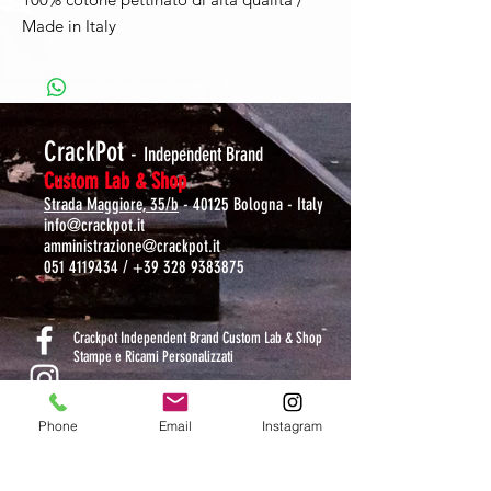
Made in Italy
CrackPot
-
Independent Brand
Custom Lab & Shop
Strada Maggiore, 35/b
- 40125 Bologna - Italy
info@crackpot.it
amministrazione@crackpot.it
051 4119434
/
+39 328 9383875
S
Crackpot Independent Brand Custom Lab & Shop
Stampe e Ricami Personalizzati
crackpotlab
Phone
Email
Instagram
crackpot_factory