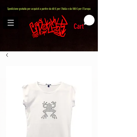
407576113488082
Spedizione gratuita per acquisti a partire da 60 € per l'Italia e da 100 € per l'Europa
Cart