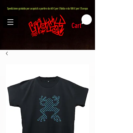
407576113488082
Spedizione gratuita per acquisti a partire da 60 € per l'Italia e da 100 € per l'Europa
Cart