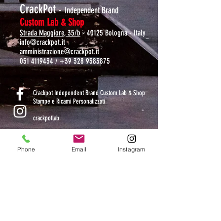
CrackPot
-
Independent Brand
Custom Lab & Shop
Strada Maggiore, 35/b
- 40125 Bologna - Italy
info@crackpot.it
amministrazione@crackpot.it
051 4119434
/
+39 328 9383875
S
Crackpot Independent Brand Custom Lab & Shop
Stampe e Ricami Personalizzati
crackpotlab
crackpot_factory
Phone
Email
Instagram
ORARI DI APERTURA
MAR-VEN: 10.30-14 / 16-19
SAB: 11-13.30 / 15.30-19
DOM-LUN: chiuso