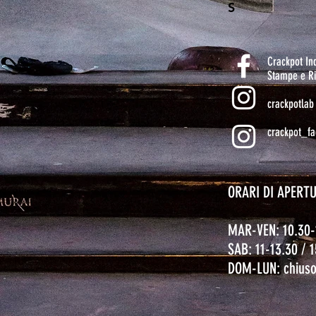
S
Crackpot I
Stampe e Ri
crackpotlab
crackpot_fa
ORARI DI APERT
MAR-VEN: 10.30-
SAB: 11-13.30 / 
DOM-LUN: chius