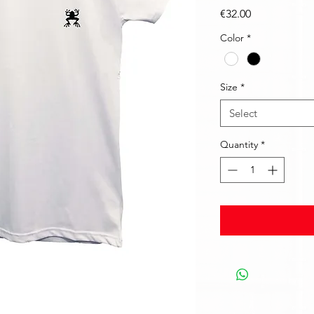
Price
€32.00
Color
*
Size
*
Select
Quantity
*