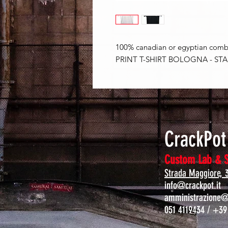
100% canadian or egyptian combe
PRINT T-SHIRT BOLOGNA - ST
CrackPo
Custom Lab & 
Strada Maggiore, 
info@crackpot.it
amministrazione@c
051 4119434 / +39