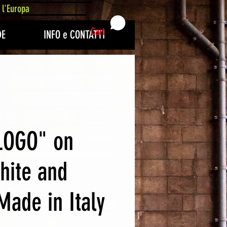
 l'Europa
Cart
DE
INFO e CONTATTI
LOGO" on
hite and
Made in Italy