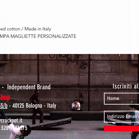
d cotton / Made in Italy
AMPA MAGLIETTE PERSONALIZZATE
t
Iscriviti a
-
Independent Brand
Shop
35/b
- 40125 Bologna - Italy
rackpot.it
 328 9383875