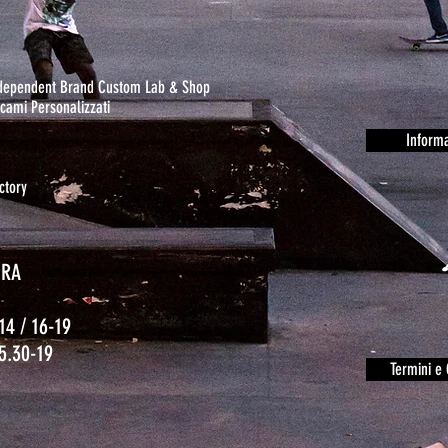
ndependent Brand Custom Lab & Shop
cami Personalizzati
Informa
ctory
URA
14 / 16-19
15.30-19
Termini e 
o