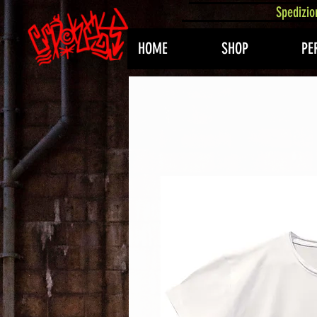
407576113488082
Spedizio
HOME
SHOP
PE