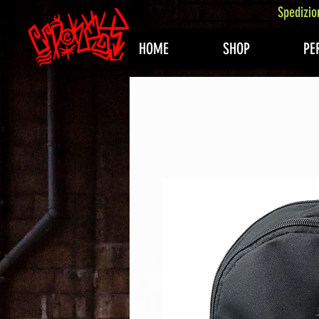
407576113488082
Spedizio
HOME
SHOP
PE