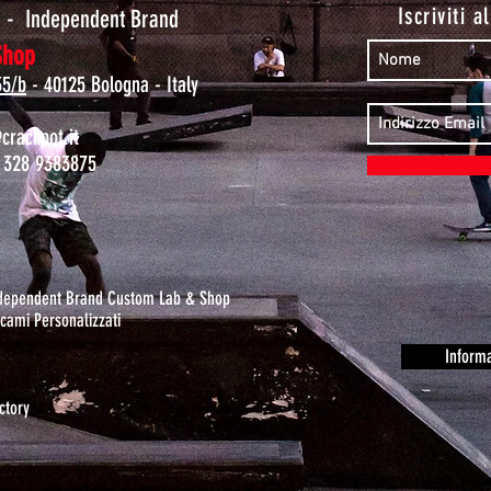
t
Iscriviti a
-
Independent Brand
Shop
35/b
- 40125 Bologna - Italy
rackpot.it
 328 9383875
ndependent Brand Custom Lab & Shop
cami Personalizzati
Informa
ctory