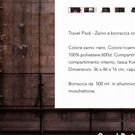
Travel Pack - Zaino e borraccia or
Colore zaino: nero. Colore ricam
100% poliestere 600d. Compartime
compartimento interno, tasca front
Dimensioni: 36 x 46 x 16 cm, capaci
Borraccia da 500 ml. in allumini
moschettone.