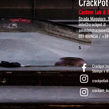
CrackPo
Custom Lab & 
Strada Maggiore, 
info@crackpot.it
amministrazione@c
051 4119434 / +39
S
Crackpot I
Stampe e Ri
crackpotlab
crackpot_fa