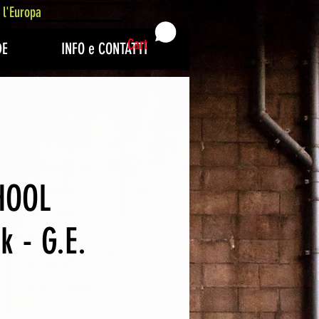
 l'Europa
Cart
DE
INFO e CONTATTI
HOOL
k - G.E.