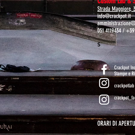
Custom Lab & 
Strada Maggiore, 
info@crackpot.it
amministrazione@c
051 4119434 / +39
S
Crackpot I
Stampe e Ri
crackpotlab
crackpot_fa
ORARI DI APERT