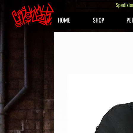
407576113488082
Spedizio
HOME
SHOP
PE