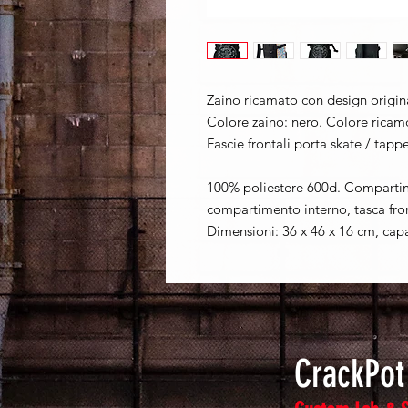
Zaino ricamato con design origin
Colore zaino: nero. Colore ricamo
Fascie frontali porta skate / tap
100% poliestere 600d. Compartime
compartimento interno, tasca front
Dimensioni: 36 x 46 x 16 cm, capaci
CrackPo