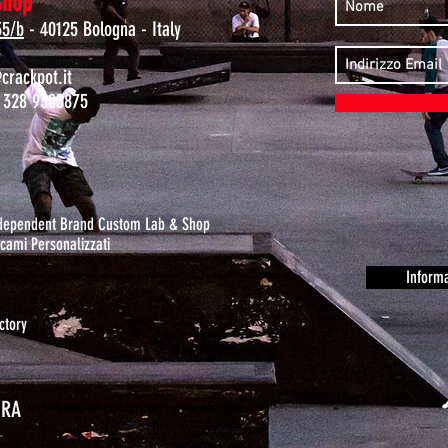
Shop
35/b
- 40125 Bologna - Italy
rackpot.it
 328 9383875
ndependent Brand Custom Lab & Shop
cami Personalizzati
Informa
ctory
URA