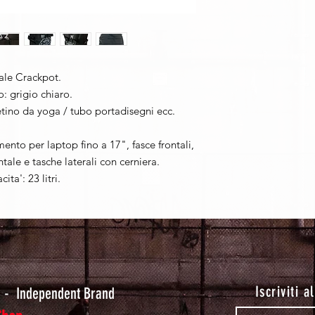
ale Crackpot.
: grigio chiaro.
petino da yoga / tubo portadisegni ecc.
nto per laptop fino a 17", fasce frontali,
ale e tasche laterali con cerniera.
ta': 23 litri.
t
Iscriviti a
-
Independent Brand