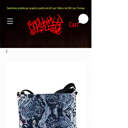
407576113488082
Spedizione gratuita per acquisti a partire da 60 € per l'Italia e da 100 € per l'Europa
Cart