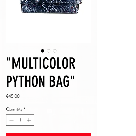
"MULTICOLOR
PYTHON BAG"
Price
€45.00
Quantity
*