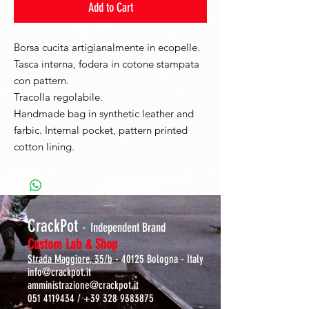
Add to Cart
Borsa cucita artigianalmente in ecopelle.
Tasca interna, fodera in cotone stampata
con pattern.
Tracolla regolabile.
Handmade bag in synthetic leather and
farbic. Internal pocket, pattern printed
cotton lining.
CrackPot
-
Independent Brand
Custom Lab & Shop
Strada Maggiore, 35/b
- 40125 Bologna - Italy
info@crackpot.it
amministrazione@crackpot.it
051 4119434
/
+39 328 9383875