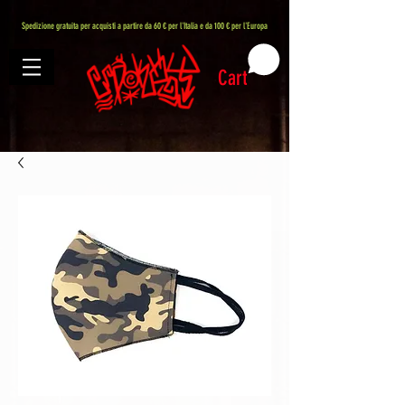
407576113488082
Spedizione gratuita per acquisti a partire da 60 € per l'Italia e da 100 € per l'Europa
Cart