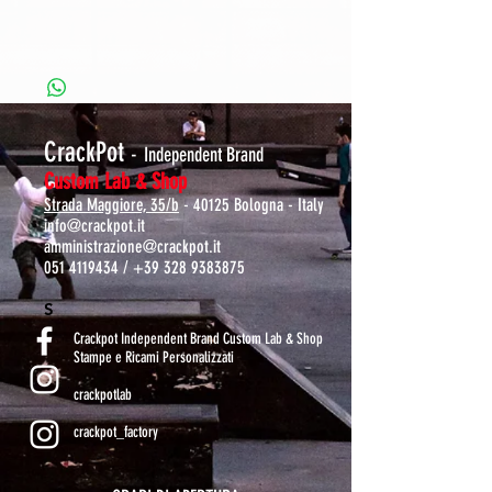
CrackPot
-
Independent Brand
Custom Lab & Shop
Strada Maggiore, 35/b
- 40125 Bologna - Italy
info@crackpot.it
amministrazione@crackpot.it
051 4119434
/
+39 328 9383875
S
Crackpot Independent Brand Custom Lab & Shop
Stampe e Ricami Personalizzati
crackpotlab
crackpot_factory