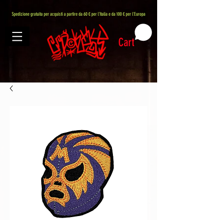
407576113488082
Spedizione gratuita per acquisti a partire da 60 € per l'Italia e da 100 € per l'Europa
Cart