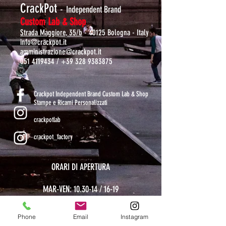
CrackPot
-
Independent Brand
Custom Lab & Shop
Strada Maggiore, 35/b
- 40125 Bologna - Italy
info@crackpot.it
amministrazione@crackpot.it
051 4119434
/
+39 328 9383875
S
Crackpot Independent Brand Custom Lab & Shop
Stampe e Ricami Personalizzati
crackpotlab
crackpot_factory
ORARI DI APERTURA
MAR-VEN: 10.30-14 / 16-19
SAB: 11-13.30 / 15.30-19
DOM-LUN: chiuso
Phone
Email
Instagram