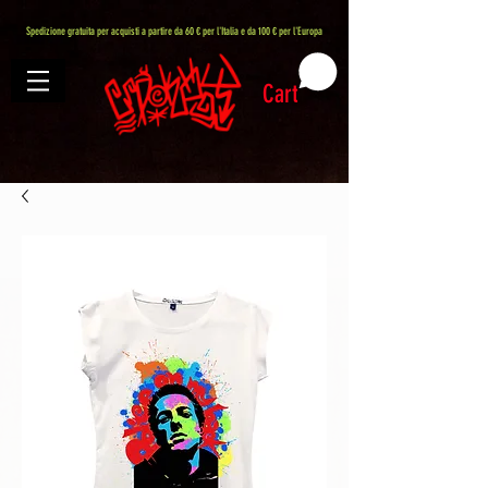
407576113488082
Spedizione gratuita per acquisti a partire da 60 € per l'Italia e da 100 € per l'Europa
Cart