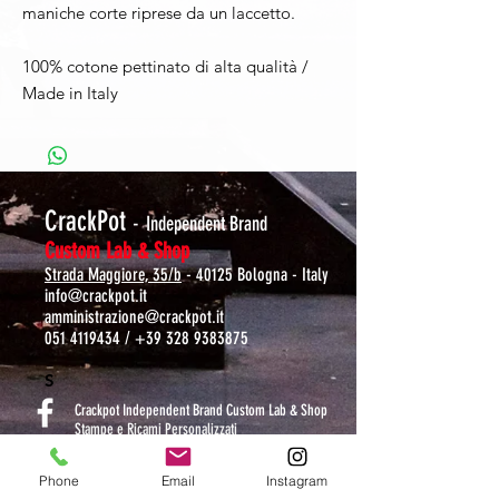
maniche corte riprese da un laccetto.
100% cotone pettinato di alta qualità /
Made in Italy
CrackPot
-
Independent Brand
Custom Lab & Shop
Strada Maggiore, 35/b
- 40125 Bologna - Italy
info@crackpot.it
amministrazione@crackpot.it
051 4119434
/
+39 328 9383875
S
Crackpot Independent Brand Custom Lab & Shop
Stampe e Ricami Personalizzati
crackpotlab
Phone
Email
Instagram