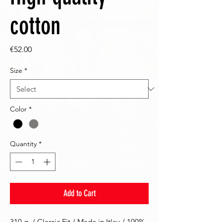
cotton
Price
€52.00
Size
*
Color
*
Quantity
*
Add to Cart
310 g. / Classic Fit / Made in Itlay / 100%