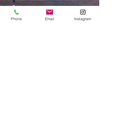
S
Crackpot Independent Brand Custom Lab & Shop
Stampe e Ricami Personalizzati
Phone
Email
Instagram
crackpotlab
crackpot_factory
ORARI DI APERTURA
MAR-VEN: 10.30-14 / 16-19
SAB: 11-13.30 / 15.30-19
DOM-LUN: chiuso
CHIUSI DAL 9 AL 24 AGOSTO COMPRESI
Iscriviti alla mailing list: