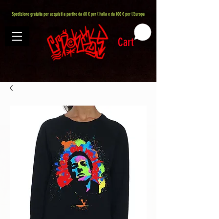
407576113488082
Spedizione gratuita per acquisti a partire da 60 € per l'Italia e da 100 € per l'Europa
Cart