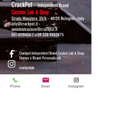
CrackPot
-
Independent Brand
Custom Lab & Shop
Strada Maggiore, 35/b
- 40125 Bologna - Italy
info@crackpot.it
amministrazione@crackpot.it
051 4119434
/
+39 328 9383875
S
Crackpot Independent Brand Custom Lab & Shop
Stampe e Ricami Personalizzati
crackpotlab
crackpot_factory
Phone
Email
Instagram
ORARI DI APERTURA
MAR-VEN: 10.30-14 / 16-19
SAB: 11-13.30 / 15.30-19
DOM-LUN: chiuso