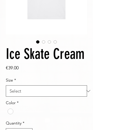
Ice Skate Cream
Price
€39.00
Size
*
Color
*
Quantity
*