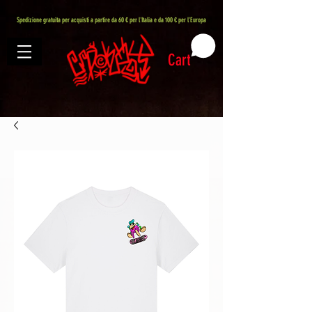
407576113488082
Spedizione gratuita per acquisti a partire da 60 € per l'Italia e da 100 € per l'Europa
Cart