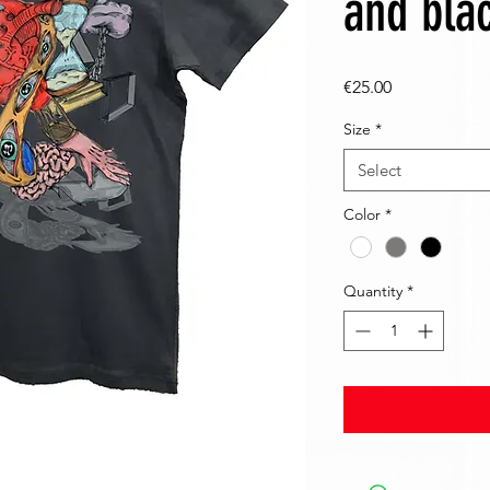
and bla
Price
€25.00
Size
*
Select
Color
*
Quantity
*