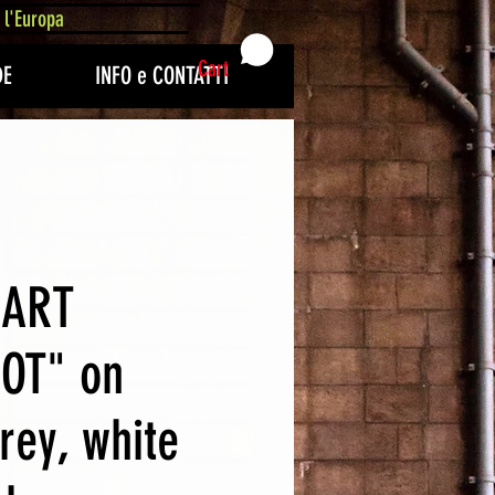
 l'Europa
Cart
DE
INFO e CONTATTI
EART
OT" on
rey, white