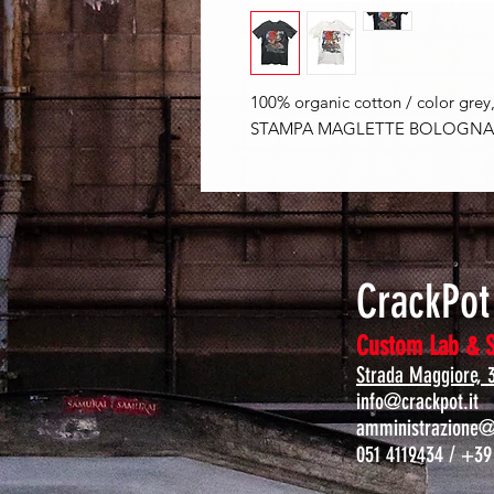
100% organic cotton / color grey,
STAMPA MAGLETTE BOLOGNA -
CrackPo
Custom Lab & 
Strada Maggiore, 
info@crackpot.it
amministrazione@c
051 4119434 / +39