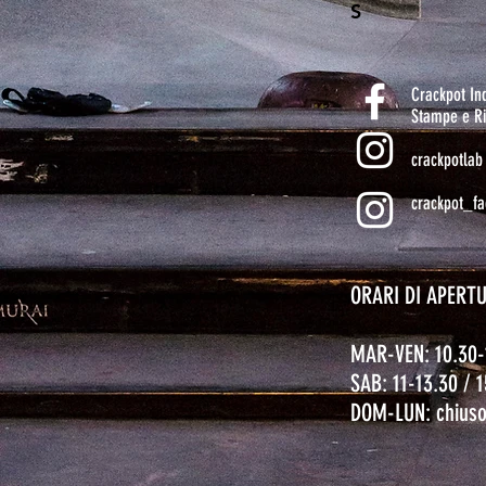
S
Crackpot I
Stampe e Ri
crackpotlab
crackpot_fa
ORARI DI APERT
MAR-VEN: 10.30-
SAB: 11-13.30 / 
DOM-LUN: chius