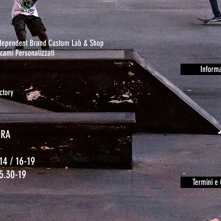
ndependent Brand Custom Lab & Shop
cami Personalizzati
Informa
ctory
URA
14 / 16-19
15.30-19
Termini e 
o