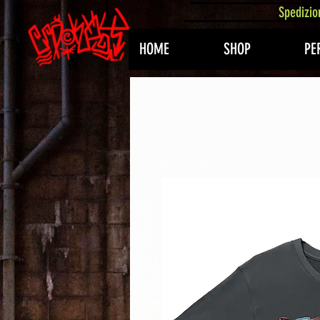
407576113488082
Spedizio
HOME
SHOP
PE