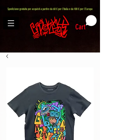
407576113488082
Spedizione gratuita per acquisti a partire da 60 € per l'Italia e da 100 € per l'Europa
Cart