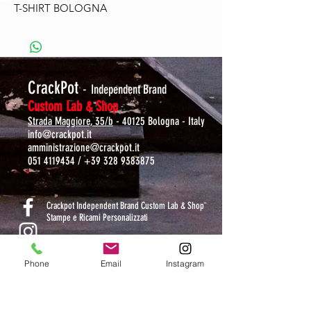
T-SHIRT BOLOGNA
CrackPot
-
Independent Brand
Custom Lab & Shop
Strada Maggiore, 35/b
- 40125 Bologna - Italy
info@crackpot.it
amministrazione@crackpot.it
051 4119434
/
+39 328 9383875
S
Crackpot Independent Brand Custom Lab & Shop
Stampe e Ricami Personalizzati
crackpotlab
Phone
Email
Instagram
crackpot_factory
ORARI DI APERTURA