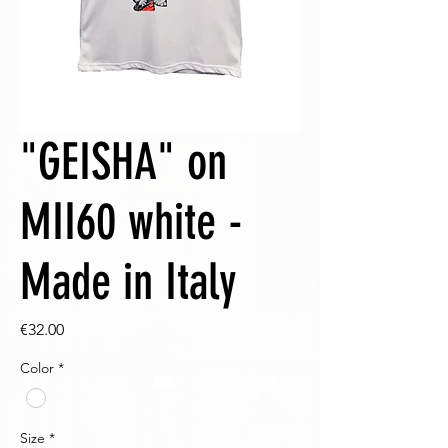
"GEISHA" on
MII60 white -
Made in Italy
Price
€32.00
Color
*
Size
*