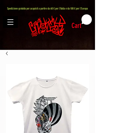
407576113488082
Spedizione gratuita per acquisti a partire da 60 € per l'Italia e da 100 € per l'Europa
Cart