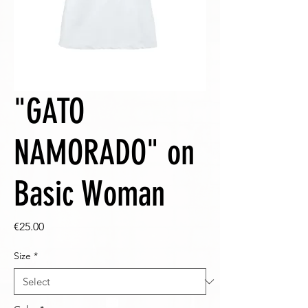
"GATO
NAMORADO" on
Basic Woman
Price
€25.00
Size
*