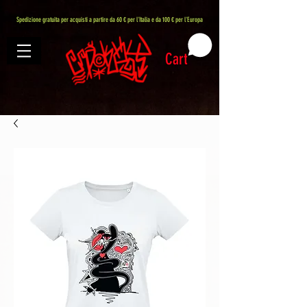
407576113488082
Spedizione gratuita per acquisti a partire da 60 € per l'Italia e da 100 € per l'Europa
Cart