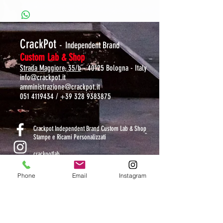
CrackPot
-
Independent Brand
Custom Lab & Shop
Strada Maggiore, 35/b
- 40125 Bologna - Italy
info@crackpot.it
amministrazione@crackpot.it
051 4119434
/
+39 328 9383875
S
Crackpot Independent Brand Custom Lab & Shop
Stampe e Ricami Personalizzati
crackpotlab
crackpot_factory
Phone
Email
Instagram
ORARI DI APERTURA
MAR-VEN: 10.30-14 / 16-19