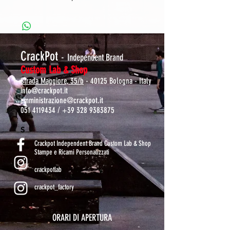
CrackPot
-
Independent Brand
Custom Lab & Shop
Strada Maggiore, 35/b
- 40125 Bologna - Italy
info@crackpot.it
amministrazione@crackpot.it
051 4119434
/
+39 328 9383875
S
Crackpot Independent Brand Custom Lab & Shop
Stampe e Ricami Personalizzati
crackpotlab
crackpot_factory
ORARI DI APERTURA