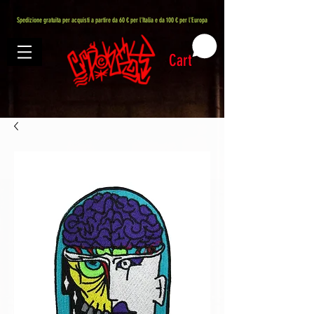
407576113488082
Spedizione gratuita per acquisti a partire da 60 € per l'Italia e da 100 € per l'Europa
Cart