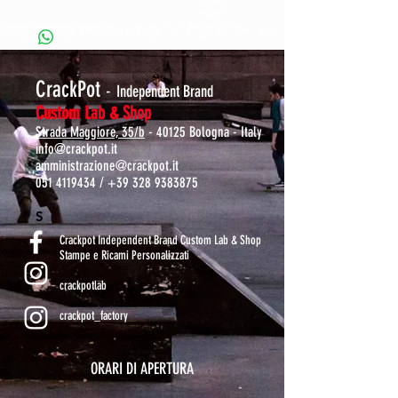
CrackPot
-
Independent Brand
Custom Lab & Shop
Strada Maggiore, 35/b
- 40125 Bologna - Italy
info@crackpot.it
amministrazione@crackpot.it
051 4119434
/
+39 328 9383875
S
Crackpot Independent Brand Custom Lab & Shop
Stampe e Ricami Personalizzati
crackpotlab
crackpot_factory
ORARI DI APERTURA