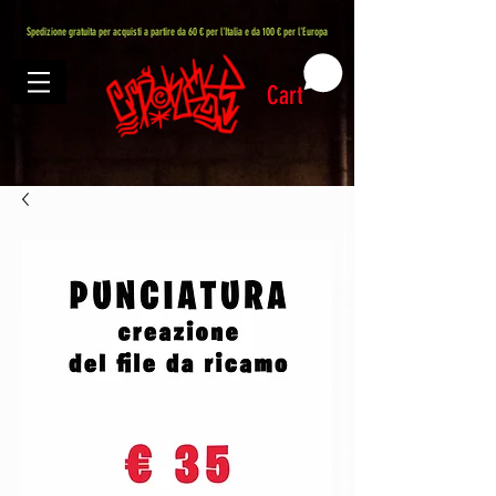
407576113488082
Spedizione gratuita per acquisti a partire da 60 € per l'Italia e da 100 € per l'Europa
Cart