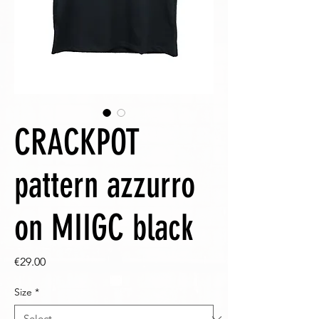
CRACKPOT
pattern azzurro
on MIIGC black
Price
€29.00
Size
*