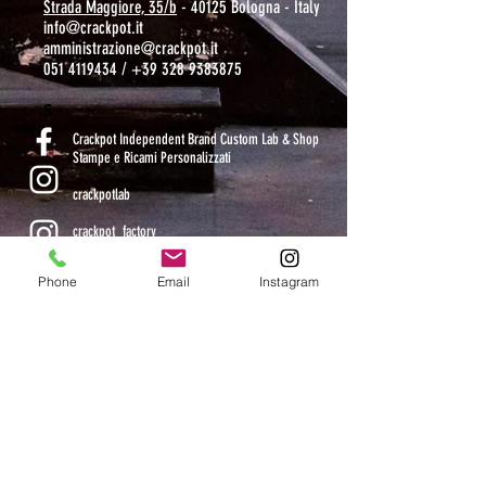
Strada Maggiore, 35/b
- 40125 Bologna - Italy
info@crackpot.it
amministrazione@crackpot.it
051 4119434
/
+39 328 9383875
S
Crackpot Independent Brand Custom Lab & Shop
Stampe e Ricami Personalizzati
crackpotlab
crackpot_factory
Phone
Email
Instagram
ORARI DI APERTURA
MAR-VEN: 10.30-14 / 16-19
SAB: 11-13.30 / 15.30-19
DOM-LUN: chiuso
CHIUSI DAL 9 AL 24 AGOSTO COMPRESI