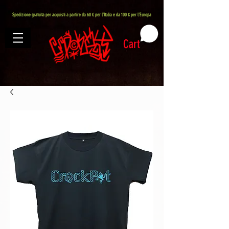
407576113488082
Spedizione gratuita per acquisti a partire da 60 € per l'Italia e da 100 € per l'Europa
Cart