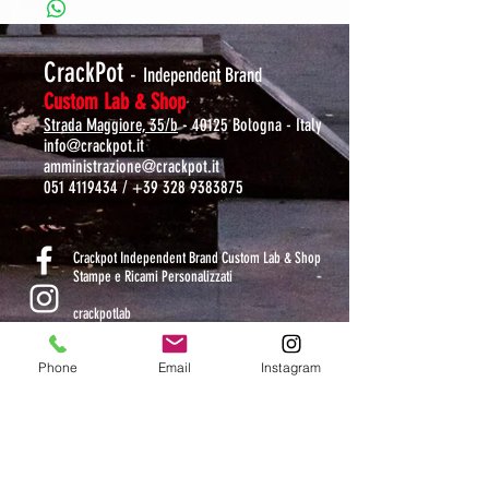
CrackPot
-
Independent Brand
Custom Lab & Shop
Strada Maggiore, 35/b
- 40125 Bologna - Italy
info@crackpot.it
amministrazione@crackpot.it
051 4119434
/
+39 328 9383875
S
Crackpot Independent Brand Custom Lab & Shop
Stampe e Ricami Personalizzati
crackpotlab
crackpot_factory
Phone
Email
Instagram
ORARI DI APERTURA
MAR-VEN: 10.30-14 / 16-19
SAB: 11-13.30 / 15.30-19