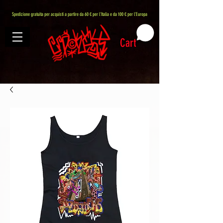
407576113488082
Spedizione gratuita per acquisti a partire da 60 € per l'Italia e da 100 € per l'Europa
Cart