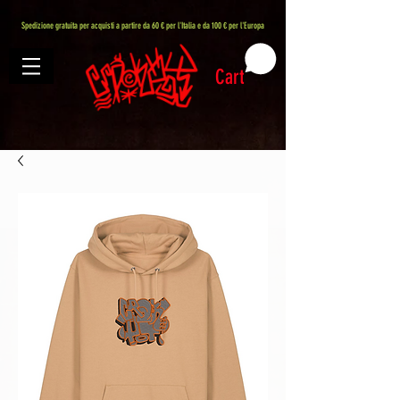
407576113488082
Spedizione gratuita per acquisti a partire da 60 € per l'Italia e da 100 € per l'Europa
Cart