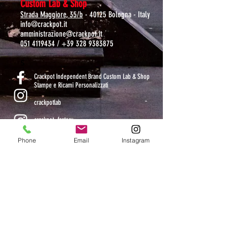
Custom Lab & Shop
Strada Maggiore, 35/b
- 40125 Bologna - Italy
info@crackpot.it
amministrazione@crackpot.it
051 4119434
/
+39 328 9383875
S
Crackpot Independent Brand Custom Lab & Shop
Stampe e Ricami Personalizzati
crackpotlab
crackpot_factory
Phone
Email
Instagram
ORARI DI APERTURA
MAR-VEN: 10.30-14 / 16-19
SAB: 11-13.30 / 15.30-19
DOM-LUN: chiuso
CHIUSI DAL 9 AL 24 AGOSTO COMPRESI