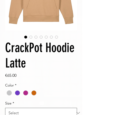
CrackPot Hoodie
Latte
Price
€65.00
Color
*
Size
*