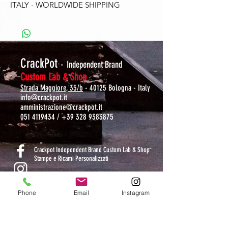
ITALY - WORLDWIDE SHIPPING
CrackPot
-
Independent Brand
Custom Lab & Shop
Strada Maggiore, 35/b
- 40125 Bologna - Italy
info@crackpot.it
amministrazione@crackpot.it
051 4119434
/
+39 328 9383875
S
Crackpot Independent Brand Custom Lab & Shop
Stampe e Ricami Personalizzati
crackpotlab
Phone
Email
Instagram
crackpot_factory
ORARI DI APERTURA