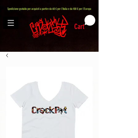
407576113488082
Spedizione gratuita per acquisti a partire da 60 € per l'Italia e da 100 € per l'Europa
Cart