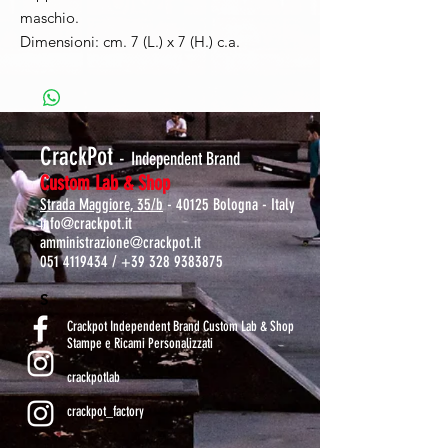
maschio.
Dimensioni: cm. 7 (L.) x 7 (H.) c.a.
CrackPot
-
Independent Brand
Custom Lab & Shop
Strada Maggiore, 35/b
- 40125 Bologna - Italy
info@crackpot.it
amministrazione@crackpot.it
051 4119434
/
+39 328 9383875
S
Crackpot Independent Brand Custom Lab & Shop
Stampe e Ricami Personalizzati
crackpotlab
crackpot_factory