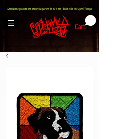
407576113488082
Spedizione gratuita per acquisti a partire da 60 € per l'Italia e da 100 € per l'Europa
Cart