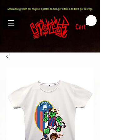
407576113488082
Spedizione gratuita per acquisti a partire da 60 € per l'Italia e da 100 € per l'Europa
Cart