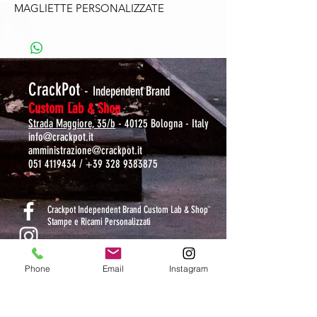
MAGLIETTE PERSONALIZZATE
CrackPot
-
Independent Brand
Custom Lab & Shop
Strada Maggiore, 35/b
- 40125 Bologna - Italy
info@crackpot.it
amministrazione@crackpot.it
051 4119434
/
+39 328 9383875
S
Crackpot Independent Brand Custom Lab & Shop
Stampe e Ricami Personalizzati
crackpotlab
Phone
Email
Instagram
crackpot_factory
ORARI DI APERTURA